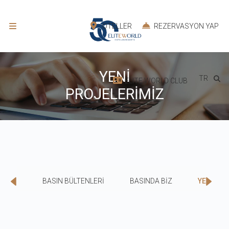
OTELLER
REZERVASYON YAP
YENİ
TR
ELITE WORLD CLUB
PROJELERİMİZ
OLAR
BASIN BÜLTENLERİ
BASINDA BİZ
YENİ PR