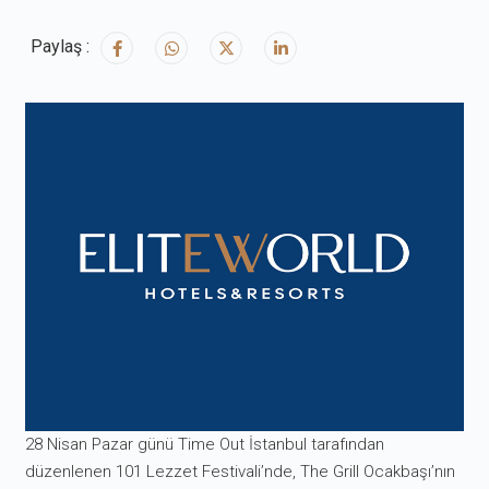
Paylaş :
28 Nisan Pazar günü Time Out İstanbul tarafından
düzenlenen 101 Lezzet Festivali’nde, The Grill Ocakbaşı’nın