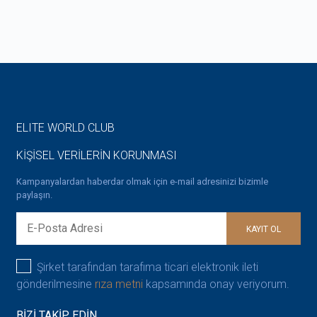
ELITE WORLD CLUB
KİŞİSEL VERİLERİN KORUNMASI
Kampanyalardan haberdar olmak için e-mail adresinizi bizimle
paylaşın.
KAYIT OL
Şirket tarafından tarafıma ticari elektronik ileti
gönderilmesine
rıza metni
kapsamında onay veriyorum.
BİZİ TAKİP EDİN