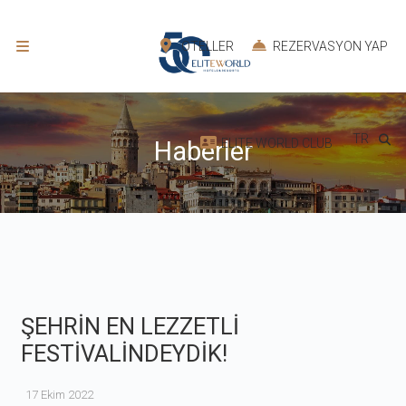
OTELLER
REZERVASYON YAP
TR
ELITE WORLD CLUB
Haberler
ŞEHRİN EN LEZZETLİ
FESTİVALİNDEYDİK!
17 Ekim 2022