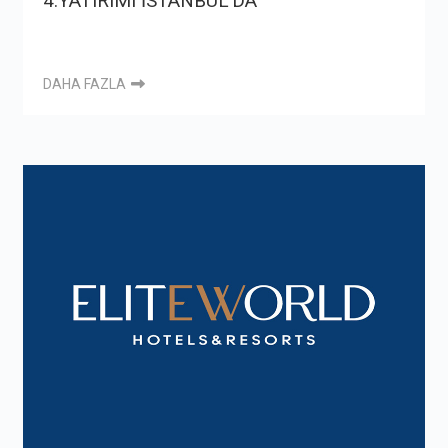
4.YATIRIMI İSTANBUL’DA
DAHA FAZLA