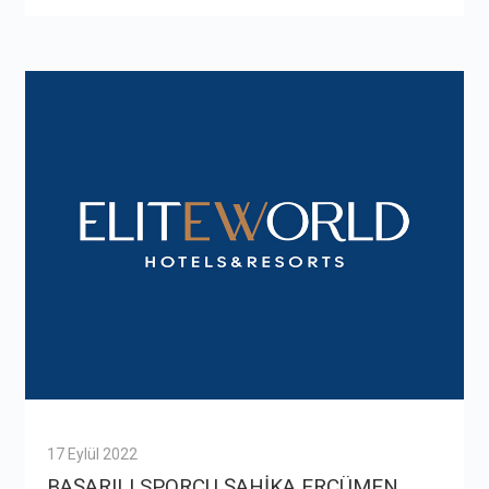
17 Eylül 2022
BAŞARILI SPORCU ŞAHİKA ERCÜMEN