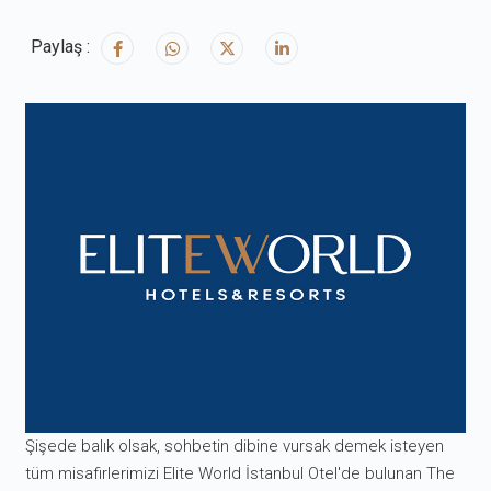
Paylaş :
Şişede balık olsak, sohbetin dibine vursak demek isteyen
tüm misafirlerimizi Elite World İstanbul Otel'de bulunan The