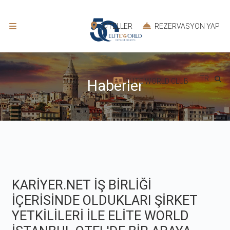
OTELLER
REZERVASYON YAP
TR
ELITE WORLD CLUB
Haberler
KARİYER.NET İŞ BİRLİĞİ
İÇERİSİNDE OLDUKLARI ŞİRKET
YETKİLİLERİ İLE ELİTE WORLD