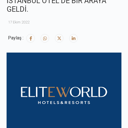
İSTANBUL OTEL'DE BİR ARAYA
GELDİ.
17 Ekim 2022
Paylaş :