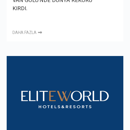
VAN GÖLÜ’NDE DÜNYA REKORU
KIRDI.
DAHA FAZLA