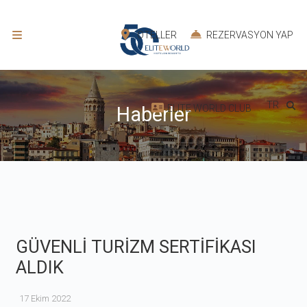
OTELLER
REZERVASYON YAP
TR
ELITE WORLD CLUB
Haberler
GÜVENLİ TURİZM SERTİFİKASI
ALDIK
17 Ekim 2022