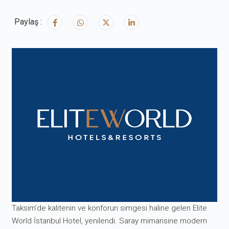
Paylaş :
Taksim’de kalitenin ve konforun simgesi haline gelen Elite
World İstanbul Hotel, yenilendi. Saray mimarisine modern