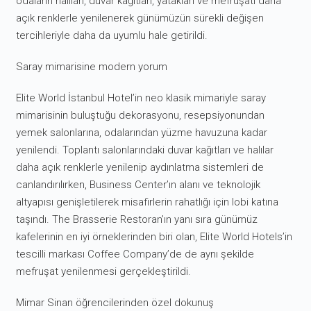
odaların halıları, duvar kağıtları, yatakları ve mefruşatı daha
açık renklerle yenilenerek günümüzün sürekli değişen
tercihleriyle daha da uyumlu hale getirildi.
Saray mimarisine modern yorum
Elite World İstanbul Hotel’in neo klasik mimariyle saray
mimarisinin buluştuğu dekorasyonu, resepsiyonundan
yemek salonlarına, odalarından yüzme havuzuna kadar
yenilendi. Toplantı salonlarındaki duvar kağıtları ve halılar
daha açık renklerle yenilenip aydınlatma sistemleri de
canlandırılırken, Business Center’ın alanı ve teknolojik
altyapısı genişletilerek misafirlerin rahatlığı için lobi katına
taşındı. The Brasserie Restoran’ın yanı sıra günümüz
kafelerinin en iyi örneklerinden biri olan, Elite World Hotels’in
tescilli markası Coffee Company’de de aynı şekilde
mefruşat yenilenmesi gerçekleştirildi.
Mimar Sinan öğrencilerinden özel dokunuş