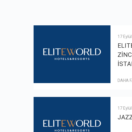
17 Eylü
ELIT
ZİNC
İSTA
DAHA 
17 Eylü
JAZ