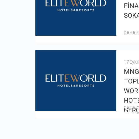
FİNA
SOKA
DAHA 
17 Eylü
MNG
TOPL
WOR
HOTE
DAHA 
GERÇ