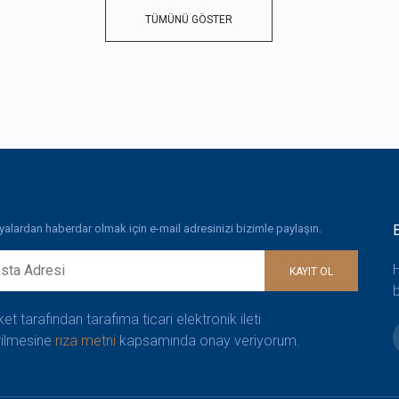
TÜMÜNÜ GÖSTER
lardan haberdar olmak için e-mail adresinizi bizimle paylaşın.
H
KAYIT OL
b
ket tarafından tarafıma ticari elektronik ileti
ilmesine
rıza metni
kapsamında onay veriyorum.