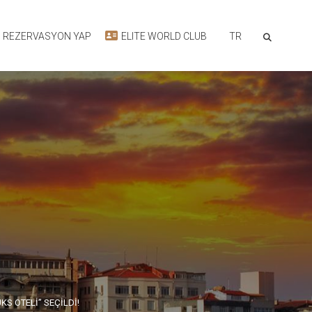
TR
REZERVASYON YAP
ELITE WORLD CLUB
KS OTELİ” SEÇİLDİ!