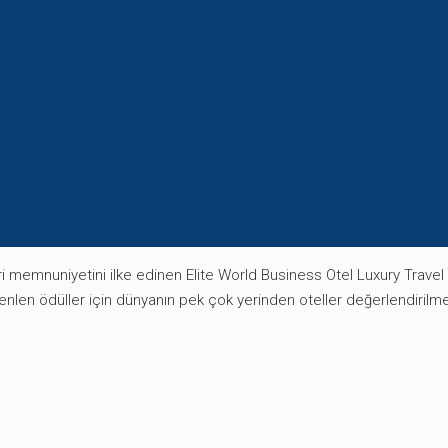
i memnuniyetini ilke edinen Elite World Business Otel Luxury Travel G
zenlen ödüller için dünyanın pek çok yerinden oteller değerlendirilme