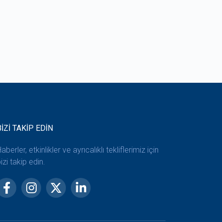
BİZİ TAKİP EDİN
aberler, etkinlikler ve ayrıcalıklı tekliflerimiz için
izi takip edin.