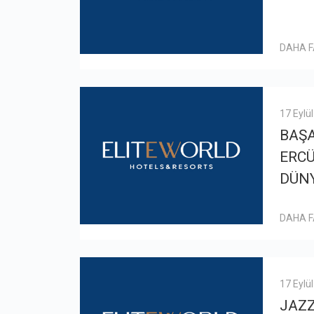
DAHA 
17 Eylü
BAŞA
ERC
DÜNY
DAHA 
17 Eylü
JAZ