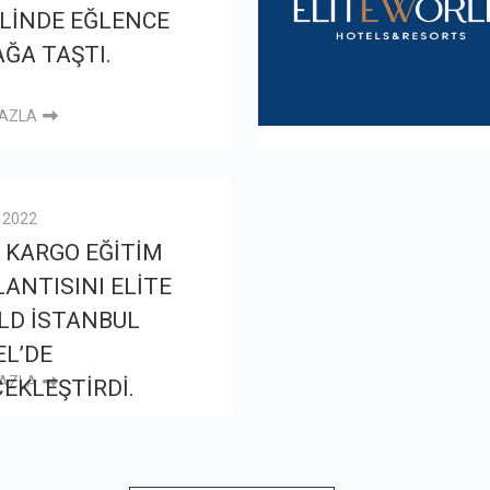
LİNDE EĞLENCE
ĞA TAŞTI.
FAZLA
l 2022
 KARGO EĞİTİM
ANTISINI ELİTE
LD İSTANBUL
L’DE
FAZLA
EKLEŞTİRDİ.