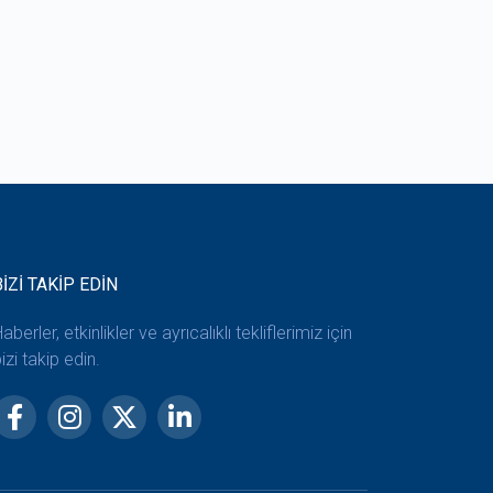
BİZİ TAKİP EDİN
aberler, etkinlikler ve ayrıcalıklı tekliflerimiz için
izi takip edin.