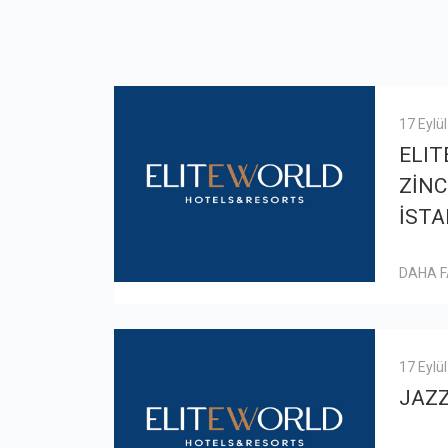
17 Eylü
ELIT
ZİNC
İSTA
DAHA 
17 Eylü
JAZ