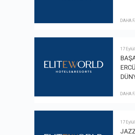
DAHA 
17 Eylü
BAŞA
ERC
DÜNY
DAHA 
17 Eylü
JAZ