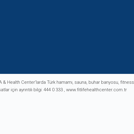
PA & Health Center’larda Türk hamamı, sauna, buhar banyosu, fitness 
tlar için ayrıntılı bilgi: 444 0 333 , www.fitlifehealthcenter.com.tr