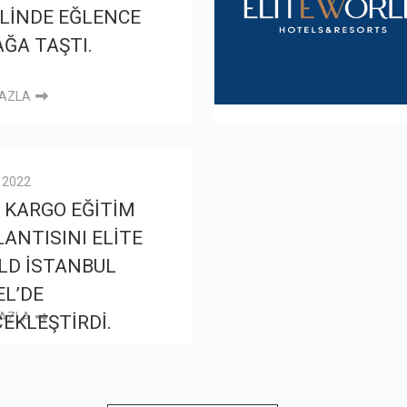
LİNDE EĞLENCE
ĞA TAŞTI.
FAZLA
l 2022
 KARGO EĞİTİM
ANTISINI ELİTE
LD İSTANBUL
L’DE
FAZLA
EKLEŞTİRDİ.