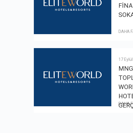
FİNA
SOKA
DAHA 
17 Eylü
MNG
TOPL
WOR
HOTE
DAHA 
GERÇ