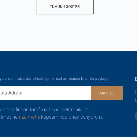
TÜMÜNÜ GÖSTER
lardan haberdar olmak için e-mail adresinizi bizimle paylaşın.
H
KAYIT OL
b
ket tarafından tarafıma ticari elektronik ileti
ilmesine
rıza metni
kapsamında onay veriyorum.