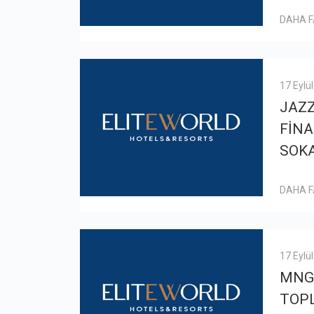
DAHA 
17 Eylü
JAZ
FİNA
SOKA
DAHA 
17 Eylü
MNG
TOPL