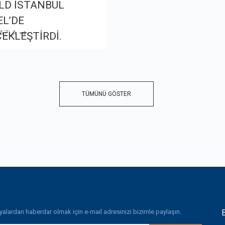
LD İSTANBUL
L’DE
FAZLA
EKLEŞTİRDİ.
TÜMÜNÜ GÖSTER
lardan haberdar olmak için e-mail adresinizi bizimle paylaşın.