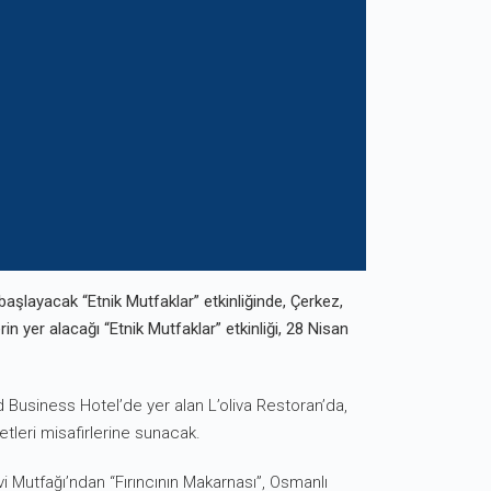
 başlayacak “Etnik Mutfaklar” etkinliğinde, Çerkez,
rin yer alacağı “Etnik Mutfaklar” etkinliği, 28 Nisan
d Business Hotel’de yer alan L’oliva Restoran’da,
etleri misafirlerine sunacak.
i Mutfağı’ndan “Fırıncının Makarnası”, Osmanlı