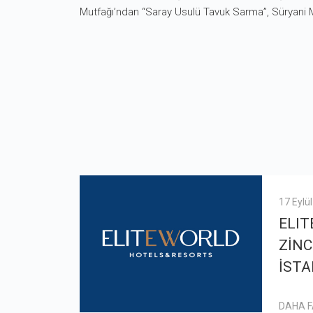
Mutfağı’ndan “Saray Usulü Tavuk Sarma”, Süryani Mut
17 Eylü
ELIT
ZİNC
İSTA
DAHA 