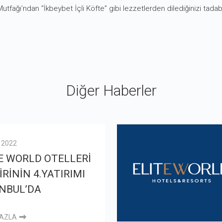
fağı’ndan “İkbeybet İçli Köfte” gibi lezzetlerden dilediğinizi tadabil
Diğer Haberler
l 2022
E WORLD OTELLERİ
İRİNİN 4.YATIRIMI
NBUL’DA
FAZLA