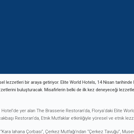
el lezzetleri bir araya getiriyor. Elite World Hotels, 14 Nisan tarihinde
zzetlerini buluşturacak. Misafirlerin belki de ilk kez deneyeceği lezzetle
l Hotel’de yer alan The Brasserie Restoran’da, Florya’daki Elite Worl
kbaşı Restoran’da, Etnik Mutfaklar etkinliğiyle yöresel ve etnik lezz
n “Kara lahana Çorbası”, Çerkez Mutfağı’ndan “Çerkez Tavuğu”, Musev