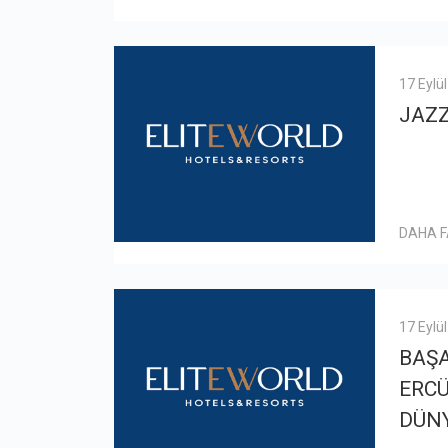
17 Eylü
JAZ
DAHA 
17 Eylü
BAŞA
ERC
DÜNY