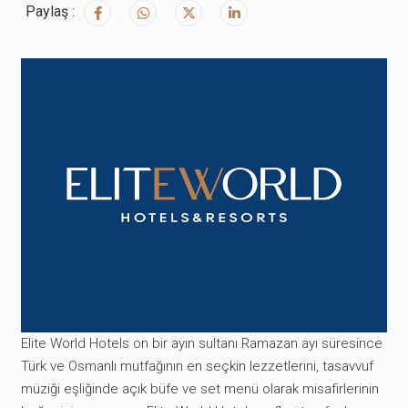
Paylaş :
Elite World Hotels on bir ayın sultanı Ramazan ayı süresince
Türk ve Osmanlı mutfağının en seçkin lezzetlerini, tasavvuf
müziği eşliğinde açık büfe ve set menü olarak misafirlerinin